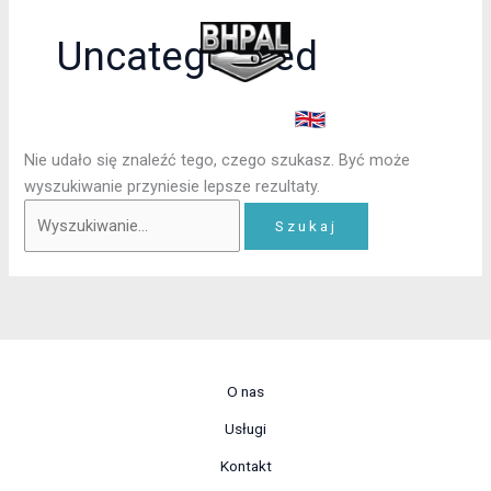
Przejdź
Szukaj
do
dla:
Uncategorized
treści
O nas
Usługi
Kontakt
Szkolenia ONLINE
Nie udało się znaleźć tego, czego szukasz. Być może
wyszukiwanie przyniesie lepsze rezultaty.
O nas
Usługi
Kontakt